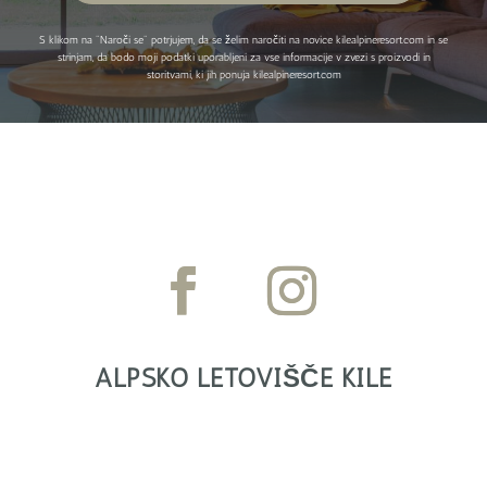
S klikom na "Naroči se" potrjujem, da se želim naročiti na novice kilealpineresort.com in se
strinjam, da bodo moji podatki uporabljeni za vse informacije v zvezi s proizvodi in
storitvami, ki jih ponuja kilealpineresort.com
ALPSKO LETOVIŠČE KILE